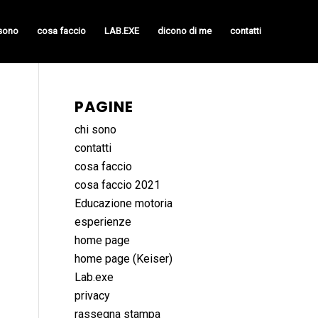
 sono
cosa faccio
LAB.EXE
dicono di me
contatti
PAGINE
chi sono
contatti
cosa faccio
cosa faccio 2021
Educazione motoria
esperienze
home page
home page (Keiser)
Lab.exe
privacy
rassegna stampa